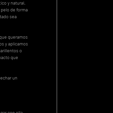
ico y natural.
 pelo de forma 
tado sea 
 que queramos 
os y aplicamos 
arillentos o 
xacto que 
 echar un 
gar con ella 