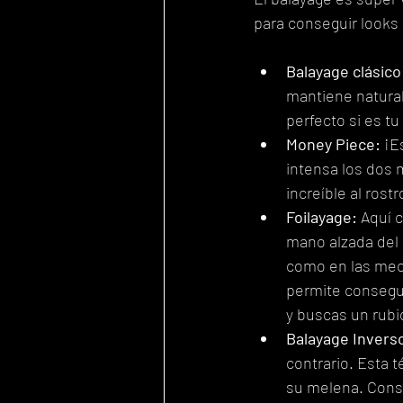
para conseguir looks 
Balayage clásico
mantiene natural
perfecto si es tu
Money Piece:
 ¡E
intensa los dos
increíble al rost
Foilayage:
 Aquí 
mano alzada del
como en las mech
permite consegui
y buscas un rubi
Balayage Invers
contrario. Esta 
su melena. Consi