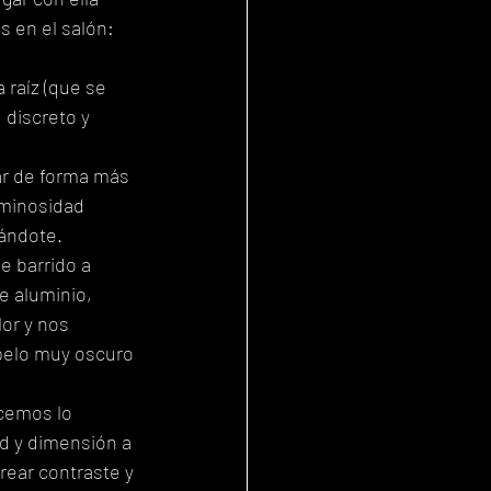
s en el salón:
 raíz (que se 
 discreto y 
ar de forma más 
minosidad 
tándote.
 barrido a 
 aluminio, 
or y nos 
 pelo muy oscuro 
cemos lo 
ad y dimensión a 
rear contraste y 