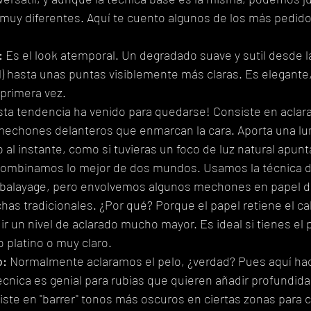
muy diferentes. Aquí te cuento algunos de los más pedido
:
 Es el look atemporal. Un degradado suave y sutil desde la
) hasta unas puntas visiblemente más claras. Es elegante,
 primera vez.
sta tendencia ha venido para quedarse! Consiste en aclar
 mechones delanteros que enmarcan la cara. Aporta una lu
ro al instante, como si tuvieras un foco de luz natural apun
combinamos lo mejor de dos mundos. Usamos la técnica de
 balayage, pero envolvemos algunos mechones en papel de
as tradicionales. ¿Por qué? Porque el papel retiene el cal
r un nivel de aclarado mucho mayor. Es ideal si tienes el
o platino o muy claro.
o:
 Normalmente aclaramos el pelo, ¿verdad? Pues aquí ha
técnica es genial para rubias que quieren añadir profundid
ste en "barrer" tonos más oscuros en ciertas zonas para c