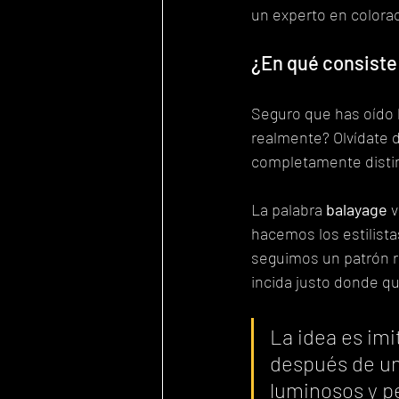
un experto en colora
¿En qué consiste
Seguro que has oído h
realmente? Olvídate d
completamente distin
La palabra 
balayage
 
hacemos los estilista
seguimos un patrón r
incida justo donde q
La idea es imit
después de un 
luminosos y p