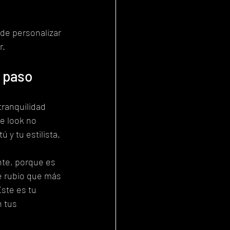
de personalizar 
r.
a paso
 tranquilidad 
e look no 
 y tu estilista.
te, porque es 
e rubio que más 
Este es tu 
 tus 