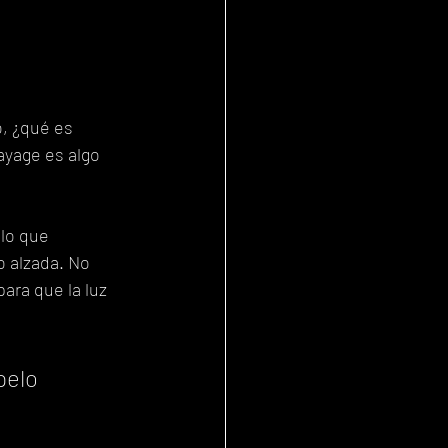
, ¿qué es 
ayage es algo 
 lo que 
o alzada. No 
ra que la luz 
pelo 
 