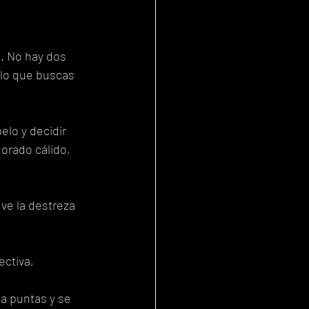
. No hay dos 
 lo que buscas 
elo y decidir 
orado cálido, 
ve la destreza 
ectiva, 
a puntas y se 