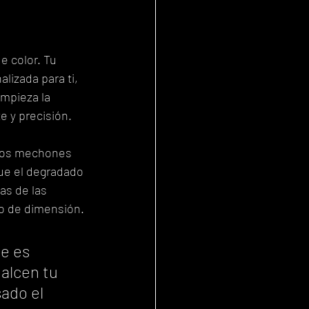
e color. Tu 
lizada para ti, 
mpieza la 
e y precisión.
 los mechones 
que el degradado 
as de las 
no de dimensión.
e es 
alcen tu 
ado el 