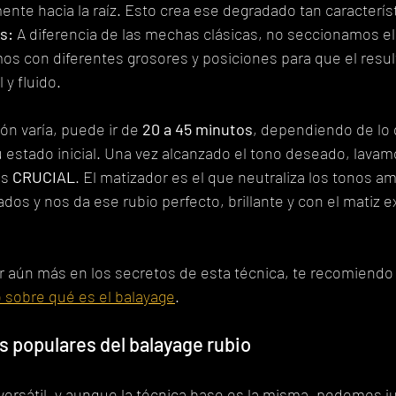
nte hacia la raíz. Esto crea ese degradado tan característ
s:
 A diferencia de las mechas clásicas, no seccionamos el
os con diferentes grosores y posiciones para que el resul
 y fluido.
ón varía, puede ir de 
20 a 45 minutos
, dependiendo de lo
su estado inicial. Una vez alcanzado el tono deseado, lavam
s 
CRUCIAL
. El matizador es el que neutraliza los tonos am
os y nos da ese rubio perfecto, brillante y con el matiz e
r aún más en los secretos de esta técnica, te recomiendo
o sobre qué es el balayage
.
 populares del balayage rubio
versátil, y aunque la técnica base es la misma, podemos ju