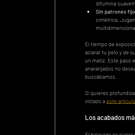
difumina suaveme
Sin patrones fijo
simétrica. Jugam
multidimensional
El tiempo de exposici
aclarar tu pelo y de 
un matiz. Este paso e
anaranjados no desead
buscábamos.
Si quieres profundiza
vistazo a 
este artícul
Los acabados más
El balayage es súper 