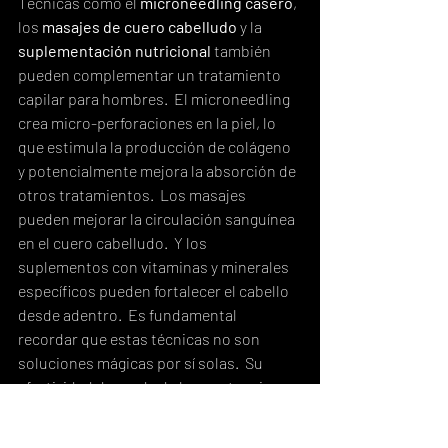
Técnicas como el 
microneedling casero
, 
los 
masajes de cuero cabelludo
 y la 
suplementación nutricional
 también 
pueden complementar un tratamiento 
capilar para hombres.  El microneedling 
crea micro-perforaciones en la piel, lo 
que estimula la producción de colágeno 
y potencialmente mejora la absorción de 
otros tratamientos.  Los masajes 
pueden mejorar la circulación sanguínea 
en el cuero cabelludo.  Y los 
suplementos con vitaminas y minerales 
específicos pueden fortalecer el cabello 
desde adentro.  Es fundamental 
recordar que estas técnicas no son 
soluciones mágicas por sí solas.  Su 
efectividad depende de la constancia y 
de cómo se combinan con un plan de 
tratamiento más completo.