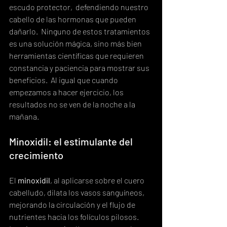
escudo protector,  defendiendo nuestro 
cabello de las hormonas que pueden 
dañarlo.  Ninguno de estos tratamientos 
es una solución mágica, sino más bien 
herramientas científicas que requieren 
constancia y paciencia para mostrar sus 
beneficios.  Al igual que cuando 
empezamos a hacer ejercicio, los 
resultados no se ven de la noche a la 
mañana.
Minoxidil: el estimulante del 
crecimiento
El 
minoxidil
, al aplicarse sobre el cuero 
cabelludo, dilata los vasos sanguíneos,  
mejorando la circulación y el flujo de 
nutrientes hacia los folículos pilosos.  