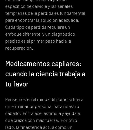
específico de calvicie y las señales 
tempranas de la pérdida es fundamental 
para encontrar la solución adecuada.  
Cada tipo de pérdida requiere un 
enfoque diferente, y un diagnóstico 
preciso es el primer paso hacia la 
recuperación.
Medicamentos capilares: 
cuando la ciencia trabaja a 
tu favor
Pensemos en el minoxidil como si fuera 
un entrenador personal para nuestro 
cabello.  Fortalece, estimula y ayuda a 
que crezca con más fuerza.  Por otro 
lado, la finasterida actúa como un 