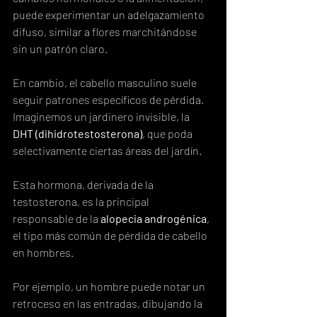
puede experimentar un adelgazamiento 
difuso, similar a flores marchitándose 
sin un patrón claro.
En cambio, el cabello masculino suele 
seguir patrones específicos de pérdida.  
Imaginemos un jardinero invisible, la 
DHT (dihidrotestosterona)
, que poda 
selectivamente ciertas áreas del jardín.
Esta hormona, derivada de la 
testosterona, es la principal 
responsable de la 
alopecia androgénica
, 
el tipo más común de pérdida de cabello 
en hombres.
Por ejemplo, un hombre puede notar un 
retroceso en las entradas, dibujando la 