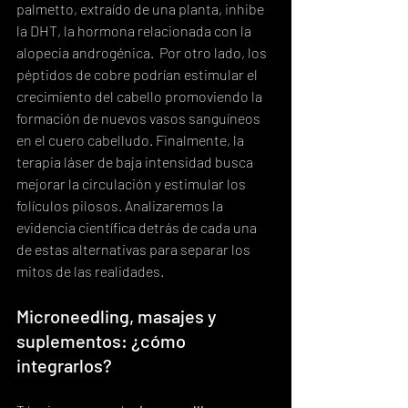
palmetto, extraído de una planta, inhibe 
la DHT, la hormona relacionada con la 
alopecia androgénica.  Por otro lado, los 
péptidos de cobre podrían estimular el 
crecimiento del cabello promoviendo la 
formación de nuevos vasos sanguíneos 
en el cuero cabelludo. Finalmente, la 
terapia láser de baja intensidad busca 
mejorar la circulación y estimular los 
folículos pilosos. Analizaremos la 
evidencia científica detrás de cada una 
de estas alternativas para separar los 
mitos de las realidades.
Microneedling, masajes y 
suplementos: ¿cómo 
integrarlos?