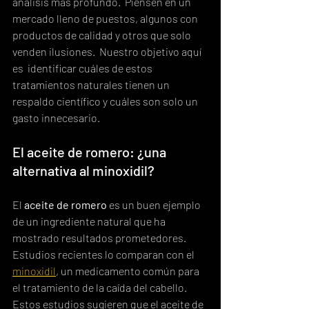
análisis más profundo.  Piensen en un 
mercado lleno de puestos, algunos con 
productos de calidad y otros que solo 
venden ilusiones.  Nuestro objetivo aquí 
es  identificar cuáles de estos 
tratamientos naturales tienen un 
respaldo científico y cuáles son solo un 
gasto innecesario.
El aceite de romero: ¿una 
alternativa al minoxidil?
El 
aceite de romero
 es un buen ejemplo 
de un ingrediente natural que ha 
mostrado resultados prometedores.  
Estudios recientes lo comparan con el 
minoxidil
, un medicamento común para 
el tratamiento de la caída del cabello.  
Estos estudios sugieren que el aceite de 