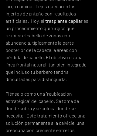
largo camino.  Lejos quedaron los 
injertos de antaño con resultados 
artificiales.  Hoy, el 
trasplante capilar
 es 
un procedimiento quirúrgico que 
reubica el cabello de zonas con 
abundancia, típicamente la parte 
posterior de la cabeza, a áreas con 
pérdida de cabello. El objetivo es una 
línea frontal natural, tan bien integrada 
que incluso tu barbero tendría 
dificultades para distinguirla.
Piénsalo como una "reubicación 
estratégica" del cabello. Se toma de 
donde sobra y se coloca donde se 
necesita.  Este tratamiento ofrece una 
solución permanente a la calvicie, una 
preocupación creciente entre los 