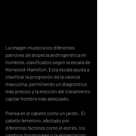
La imagen muestra los diferentes 
patrones de alopecia androgenética en 
hombres, clasificados según la escala de 
Norwood-Hamilton. Esta escala ayuda a 
clasificar la progresión de la calvicie 
masculina, permitiendo un diagnóstico 
más preciso y la elección del tratamiento 
capilar hombre más adecuado.
Piensa en el cabello como un jardín.  El 
cabello femenino, afectado por 
diferentes factores como el estrés, los 
cambios hormonales o la alimentación, 