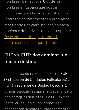
hombres.  De hecho, el 
61%
 de los 
hombres en España que buscan 
soluciones para la caída del cabello se 
interesan en tratamientos y productos, 
mostrando una clara inclinación hacia 
opciones definitivas como el trasplante. 
Descubre más insights sobre el 
tratamiento capilar para hombres
.
FUE vs. FUT: dos caminos, un 
mismo destino
Las dos técnicas principales son 
FUE 
(Extracción de Unidades Foliculares)
 y 
FUT (Trasplante de Unidad Folicular)
.  
Ambas buscan restaurar el cabello, pero 
con enfoques distintos.  La 
FUE
 extrae 
los folículos uno a uno, como si se 
cosecharan semillas cuidadosamente. 