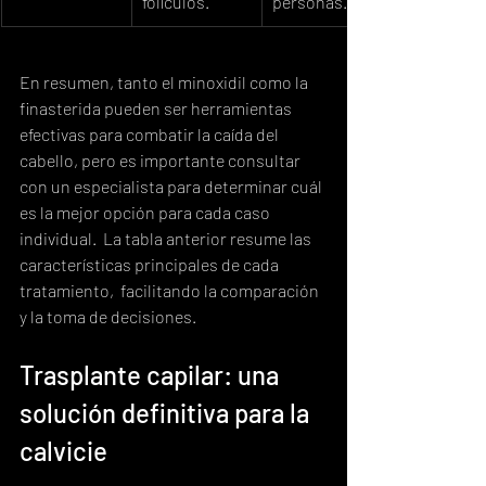
folículos.
personas.
En resumen, tanto el minoxidil como la 
finasterida pueden ser herramientas 
efectivas para combatir la caída del 
cabello, pero es importante consultar 
con un especialista para determinar cuál 
es la mejor opción para cada caso 
individual.  La tabla anterior resume las 
características principales de cada 
tratamiento,  facilitando la comparación 
y la toma de decisiones.
Trasplante capilar: una 
solución definitiva para la 
calvicie