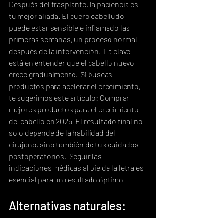
Después del trasplante, la paciencia es 
tu mejor aliada. El cuero cabelludo 
puede estar sensible e inflamado las 
primeras semanas, un proceso normal 
después de la intervención.  La clave 
está en entender que el cabello nuevo 
crece gradualmente.  Si buscas 
productos para acelerar el crecimiento, 
te sugerimos este artículo: Comprar 
mejores productos para el crecimiento 
del cabello en 2025. El resultado final no 
solo depende de la habilidad del 
cirujano, sino también de tus cuidados 
postoperatorios.  Seguir las 
indicaciones médicas al pie de la letra es 
esencial para un resultado óptimo.
Alternativas naturales: 