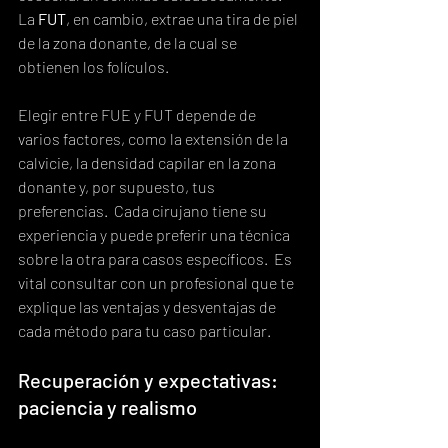
La 
FUT
, en cambio, extrae una tira de piel 
de la zona donante, de la cual se 
obtienen los folículos.
Elegir entre FUE y FUT depende de 
varios factores, como la extensión de la 
calvicie, la densidad capilar en la zona 
donante y, por supuesto, tus 
preferencias.  Cada cirujano tiene su 
experiencia y puede preferir una técnica 
sobre la otra para casos específicos.  Es 
vital consultar con un profesional que te 
explique las ventajas y desventajas de 
cada método para tu caso particular.
Recuperación y expectativas: 
paciencia y realismo