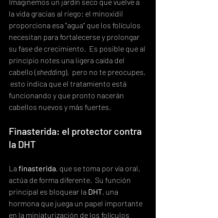
Imaginemos un jardín seco que vuelve a 
la vida gracias al riego: el minoxidil 
proporciona esa "agua" que los folículos 
necesitan para fortalecerse y prolongar 
su fase de crecimiento.  Es posible que al 
principio notes una ligera caída del 
cabello (
shedding
),  pero no te preocupes, 
 esto indica que el tratamiento está 
funcionando y que pronto nacerán 
cabellos nuevos y más fuertes.
Finasterida: el protector contra 
la DHT
La 
finasterida
, que se toma por vía oral,  
actúa de forma diferente.  Su función 
principal es bloquear la 
DHT
, una 
hormona que juega un papel importante 
en la miniaturización de los folículos 