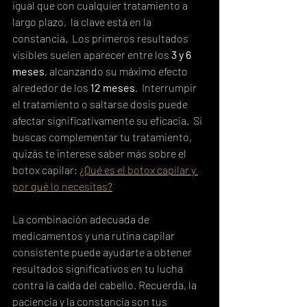
igual que con cualquier tratamiento a 
largo plazo,  la clave está en la 
constancia.  Los primeros resultados 
visibles suelen aparecer entre los 
3 y 6 
meses
, alcanzando su máximo efecto 
alrededor de los 
12 meses
.  Interrumpir 
el tratamiento o saltarse dosis puede 
afectar significativamente su eficacia.  Si 
buscas complementar tu tratamiento, 
quizás te interese saber más sobre el 
botox capilar: 
¿Qué es el botox capilar y 
por qué lo necesitas?
La combinación adecuada de 
medicamentos y una rutina capilar 
consistente puede ayudarte a obtener 
resultados significativos en tu lucha 
contra la caída del cabello. Recuerda, la 
paciencia y la constancia son tus 