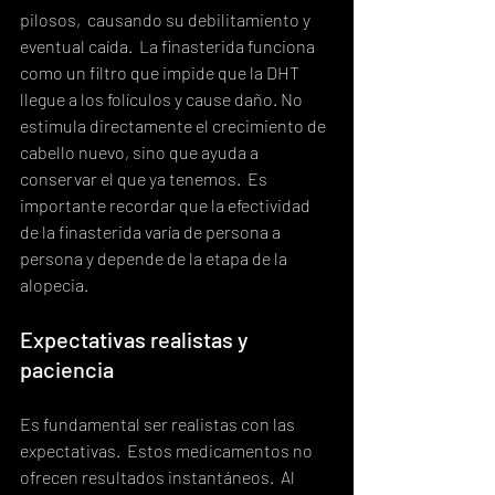
pilosos,  causando su debilitamiento y 
eventual caída.  La finasterida funciona 
como un filtro que impide que la DHT 
llegue a los folículos y cause daño. No 
estimula directamente el crecimiento de 
cabello nuevo, sino que ayuda a 
conservar el que ya tenemos.  Es 
importante recordar que la efectividad 
de la finasterida varía de persona a 
persona y depende de la etapa de la 
alopecia.
Expectativas realistas y 
paciencia
Es fundamental ser realistas con las 
expectativas.  Estos medicamentos no 
ofrecen resultados instantáneos.  Al 