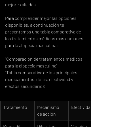
mejores aliadas.
Para comprender mejor las opciones 
disponibles, a continuación te 
presentamos una tabla comparativa de 
los tratamientos médicos más comunes 
para la alopecia masculina:
"Comparación de tratamientos médicos 
para la alopecia masculina"

"Tabla comparativa de los principales 
medicamentos, dosis, efectividad y 
efectos secundarios"
Tratamiento
Mecanismo 
Efectividad
de acción
Minoxidil
Dilata los 
Variable,  