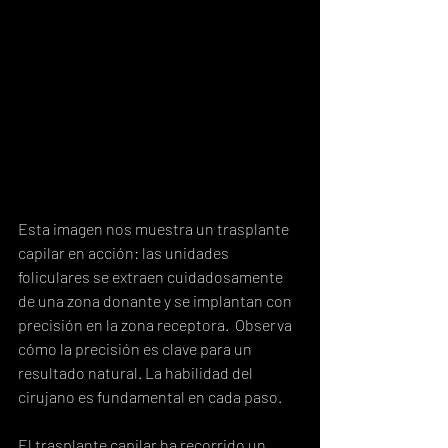
Esta imagen nos muestra un trasplante 
capilar en acción: las unidades 
foliculares se extraen cuidadosamente 
de una zona donante y se implantan con 
precisión en la zona receptora.  Observa 
cómo la precisión es clave para un 
resultado natural. La habilidad del 
cirujano es fundamental en cada paso.
El trasplante capilar ha recorrido un 