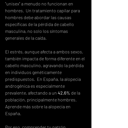
"unisex" a menudo no funcionan en 
hombres.  Un tratamiento capilar para 
hombres debe abordar las causas 
específicas de la pérdida de cabello 
masculina, no solo los síntomas 
generales de la caída.
El estrés, aunque afecta a ambos sexos, 
también impacta de forma diferente en el 
cabello masculino, agravando la pérdida 
en individuos genéticamente 
predispuestos.  En España, la alopecia 
androgénica es especialmente 
prevalente, afectando a un 
42,6%
 de la 
población, principalmente hombres.  
Aprende más sobre la alopecia en 
España.
Por eso, comprender tu patrón 