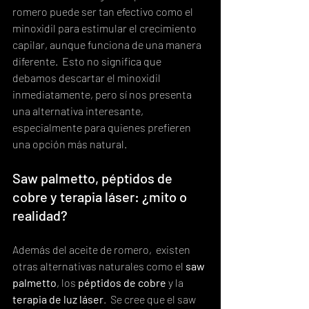
romero puede ser tan efectivo como el 
minoxidil para estimular el crecimiento 
capilar, aunque funciona de una manera 
diferente.  Esto no significa que 
debamos descartar el minoxidil 
inmediatamente, pero sí nos presenta 
una alternativa interesante, 
especialmente para quienes prefieren 
una opción más natural.
Saw palmetto, péptidos de 
cobre y terapia láser: ¿mito o 
realidad?
Además del aceite de romero,  existen 
otras alternativas naturales como el 
saw 
palmetto
, los 
péptidos de cobre
 y la 
terapia de luz láser
.  Se cree que el saw 