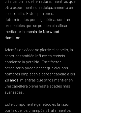
clásica forma de herradura, mientras que 
otro experimenta un adelgazamiento en 
la coronilla.  Estos patrones, 
determinados por la genética, son tan 
predecibles que se pueden clasificar 
mediante la 
escala de Norwood-
Hamilton
.
Además de 
dónde
 se pierde el cabello, la 
genética también influye en 
cuándo
comienza la pérdida.  Este factor 
hereditario puede hacer que algunos 
hombres empiecen a perder cabello a los 
20 años
, mientras que otros mantienen 
una cabellera plena hasta edades más 
avanzadas.
Este componente genético es la razón 
por la que los champús y tratamientos 