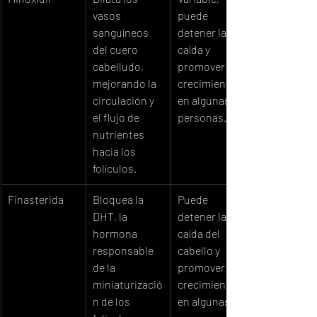
vasos 
puede 
sanguíneos 
detener la 
del cuero 
caída y 
cabelludo, 
promover el 
mejorando la 
crecimiento 
circulación y 
en algunas 
el flujo de 
personas.
nutrientes 
hacia los 
folículos.
Finasterida
Bloquea la 
Puede 
DHT, la 
detener la 
hormona 
caída del 
responsable 
cabello y 
de la 
promover el 
miniaturizació
crecimiento 
n de los 
en algunas 