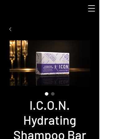
I.C.O.N.
Hydrating
Shampoo Bar