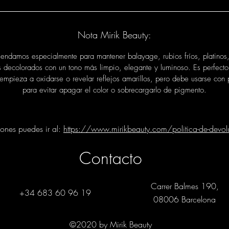
Nota Mirik Beauty:
endamos especialmente para mantener balayage, rubios fríos, platinos,
s decolorados con un tono más limpio, elegante y luminoso. Es perfect
 empieza a oxidarse o revelar reflejos amarillos, pero debe usarse con 
para evitar apagar el color o sobrecargarlo de pigmento.
iones puedes ir al:
https://www.mirikbeauty.com/politica-de-devol
Contacto
Carrer Balmes 190,
+34 683 60 96 19
08006 Barcelona
©2020 by Mirik Beauty