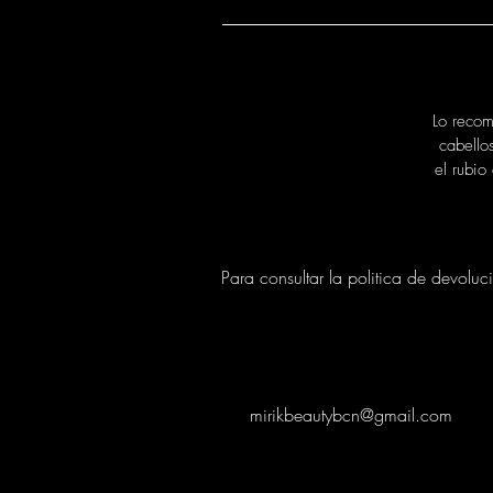
Lo recom
cabello
el rubio
Para consultar la politica de devoluc
mirikbeautybcn@gmail.com