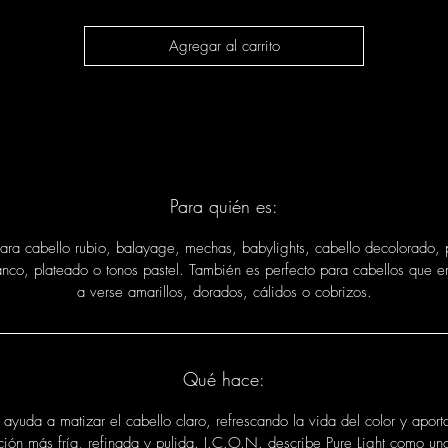
Agregar al carrito
Para quién es:
para cabello rubio, balayage, mechas, babylights, cabello decolorado, p
lanco, plateado o tonos pastel. También es perfecto para cabellos que 
a verse amarillos, dorados, cálidos o cobrizos.
Qué hace:
 ayuda a matizar el cabello claro, refrescando la vida del color y apor
ción más fría, refinada y pulida. I.C.O.N. describe Pure Light como una