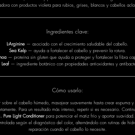
adora con productos violeta para rubios, grises, blancos y cabellos acla
Ingredientes clave:
L-Arginine
— asociado con el crecimiento saludable del cabello.
Sea Kelp
— ayuda a fortalecer el cabello y prevenir la rotura.
noa
— proteína sin gluten que ayuda a proteger y fortalecer la fibra cap
 Leaf
— ingrediente botánico con propiedades antioxidantes y antibact
Cómo usarlo:
r sobre el cabello húmedo, masajear suavemente hasta crear espuma y 
tamente. Para un resultado más intenso, repetir si es necesario. Contin
 Pure Light Conditioner
para potenciar el matiz frío y aportar suavidad
trolada según el diagnóstico del color, alternándolo con rutinas de hidr
reparación cuando el cabello lo necesite.