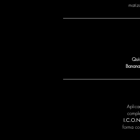
matiz
Qui
Banana
Aplica
comple
I.C.O.N.
forma con