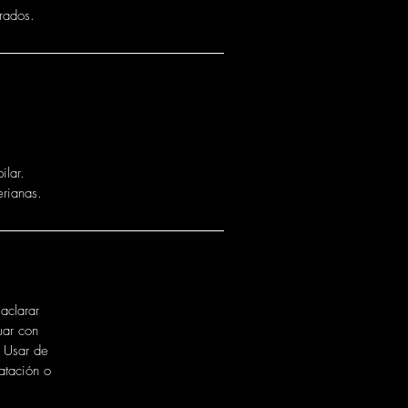
rados.
ilar.
erianas.
aclarar
uar con
. Usar de
atación o