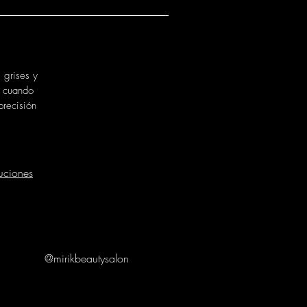
 grises y
o cuando
precisión
uciones
@mirikbeautysalon