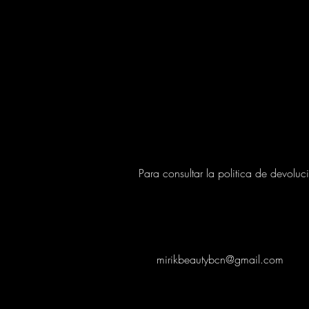
E
Para consultar la politica de devoluc
mirikbeautybcn@gmail.com