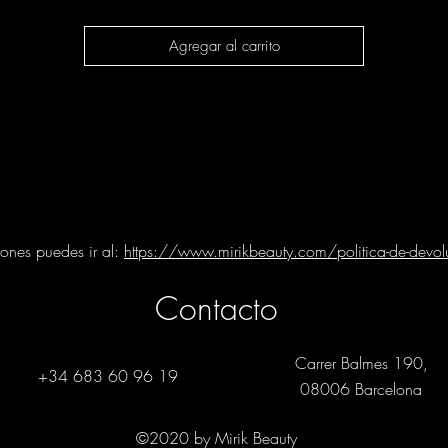
salón.
Agregar al carrito
n
Mirik Beauty Barcelona
, recomendamos ICON Free para quienes bus
una hidratación elegante, ligera y profesional en casa, manteniendo el
cabello sedoso, luminoso y fácil de peinar.
iones puedes ir al:
https://www.mirikbeauty.com/politica-de-devol
Contacto
Carrer Balmes 190,
+34 683 60 96 19
08006 Barcelona
©2020 by Mirik Beauty