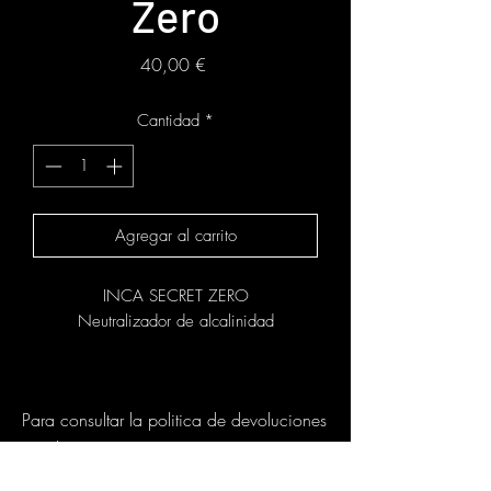
Zero
Precio
40,00 €
Cantidad
*
Agregar al carrito
INCA SECRET ZERO
Neutralizador de alcalinidad
Producto de pH ácido que mezclado con
Inca Secret Color reduce la alcalinidad
Para consultar la politica de devoluciones
del amoniaco, transformando una
puedes ir
coloración normal de oxidación en una
coloración tono sobre tono.
al:
https://www.mirikbeauty.com/politic