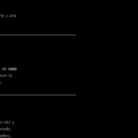
rte y una
n de
rosa
tom la
o.
a raíz y
secado
adero.