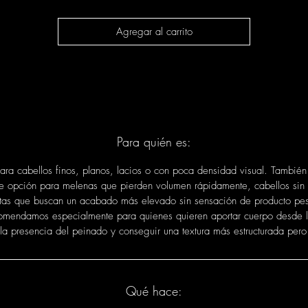
fucus
,
extracto de alga laminaria
,
agua de mar
y
proteínas de algodón
nsados para revitalizar, mineralizar, tonificar y aportar estructura a la fi
Agregar al carrito
capilar.
n
Mirik Beauty Barcelona
, lo recomendamos como producto de pre-stylin
tyling para cabellos que necesitan más cuerpo, más densidad visual y 
acabado con volumen elegante, natural y duradero.
Para quién es:
para cabellos finos, planos, lacios o con poca densidad visual. También
e opción para melenas que pierden volumen rápidamente, cabellos sin 
ntas que buscan un acabado más elevado sin sensación de producto pe
omendamos especialmente para quienes quieren aportar cuerpo desde l
la presencia del peinado y conseguir una textura más estructurada pero 
Qué hace: