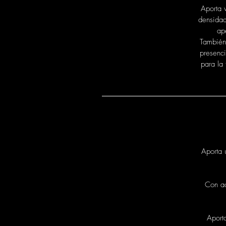
Aporta 
densidad
ap
También 
presenci
para la 
Aporta 
Con ac
Aport