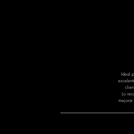
pe
E
s
Ideal 
excelent
clie
Lo rec
mejorar 