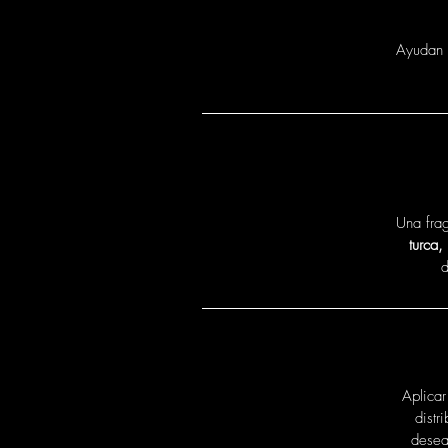
Ayudan a
Una frag
turca,
d
Aplica
distr
desea