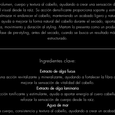
volumen, cuerpo y textura al cabello, ayudando a crear una sensación 
 visual desde la raíz. Su acción densificante proporciona soporte y estru
elmazar ni endurecer el cabello, manteniendo un acabado ligero y natur
ayuda a mejorar la forma natural del cabello durante el secado, apor
a, movimiento y duración al styling. Martom lo presenta como un produ
fase de pre-styling, antes del secado, cuando se busca un resultado má
estructurado.
Ingredientes clave:
Extracto de alga fucus
una acción revitalizante y mineralizante, ayudando a fortalecer la fibra c
mejorar la sensación de vitalidad del cabello.
Extracto de alga laminaria
ción tonificante y estimulante, ayuda a aportar energía al cuero cabell
reforzar la sensación de cuerpo desde la raíz.
Agua de mar
a cuerpo, consistencia y textura al cabello, ayudando a crear un acaba