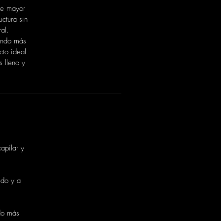
de mayor
ctura sin
al.
tando más
cto ideal
s lleno y
apilar y
udo y a
do más