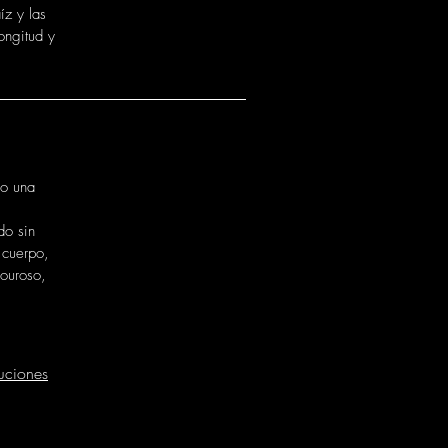
íz y las
ongitud y
mo una
do sin
 cuerpo,
ouroso,
uciones