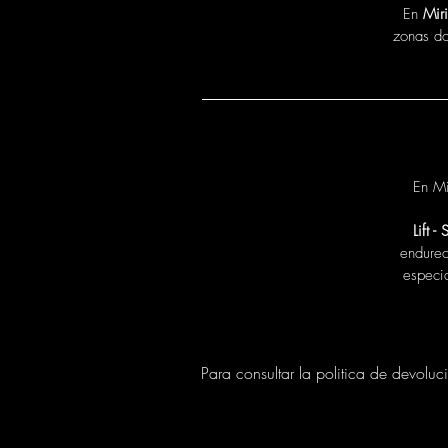
En
Mir
zonas do
En Mi
Lift -
endurec
especi
Para consultar la politica de devoluc