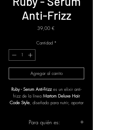
Ruby - Serum
Anti-Frizz
Precio
39,00 €
Cantidad
*
Agregar al carrito
Ruby - Serum Anti-Frizz
es un elixir anti-
frizz de la línea
Martom Deluxe Hair
Code Style
, diseñado para nutrir, aportar
brillo, suavizar y revitalizar incluso
cabellos frágiles, secos o sensibilizados.
Para quién es:
Martom lo presenta como un sérum de
lujo enriquecido con tres aceites