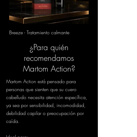
Breeze - Tratamiento calmante
¿Para quién
recomendamos
Martom Action?
Martom Action está pensado para
personas que sienten que su cuero
cabelludo necesita atención específica,
ya sea por sensibilidad, incomodidad,
debilidad capilar o preocupación por
caída.