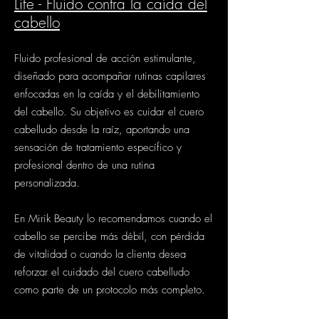
Life - Fluido contra la caída del
cabello
Fluido profesional de acción estimulante,
diseñado para acompañar rutinas capilares
enfocadas en la caída y el debilitamiento
del cabello. Su objetivo es cuidar el cuero
cabelludo desde la raíz, aportando una
sensación de tratamiento específico y
profesional dentro de una rutina
personalizada.
En Mirik Beauty lo recomendamos cuando el
cabello se percibe más débil, con pérdida
de vitalidad o cuando la clienta desea
reforzar el cuidado del cuero cabelludo
como parte de un protocolo más completo.