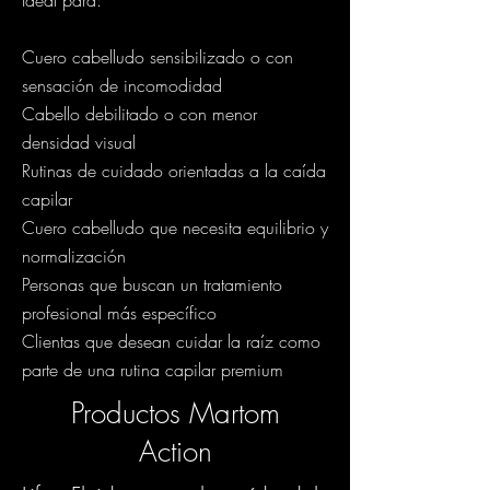
Ideal para:
Cuero cabelludo sensibilizado o con
sensación de incomodidad
Cabello debilitado o con menor
densidad visual
Rutinas de cuidado orientadas a la caída
capilar
Cuero cabelludo que necesita equilibrio y
normalización
Personas que buscan un tratamiento
profesional más específico
Clientas que desean cuidar la raíz como
parte de una rutina capilar premium
Productos Martom
Action