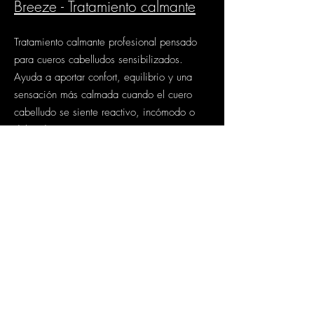
Breeze - Tratamiento calmante
Tratamiento calmante profesional pensado
para cueros cabelludos sensibilizados.
Ayuda a aportar confort, equilibrio y una
sensación más calmada cuando el cuero
cabelludo se siente reactivo, incómodo o
delicado.
En Mirik Beauty lo recomendamos cuando el
objetivo principal es recuperar bienestar en
el cuero cabelludo y crear una base más
equilibrada para una rutina capilar más
cómoda y refinada.
Nota experta Mirik
Beauty