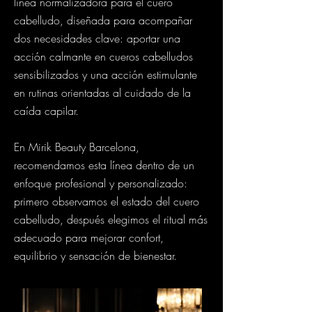
línea normalizadora para el cuero
cabelludo, diseñada para acompañar
dos necesidades clave: aportar una
acción calmante en cueros cabelludos
sensibilizados y una acción estimulante
en rutinas orientadas al cuidado de la
caída capilar.
En Mirik Beauty Barcelona,
recomendamos esta línea dentro de un
enfoque profesional y personalizado:
primero observamos el estado del cuero
cabelludo, después elegimos el ritual más
adecuado para mejorar confort,
equilibrio y sensación de bienestar.