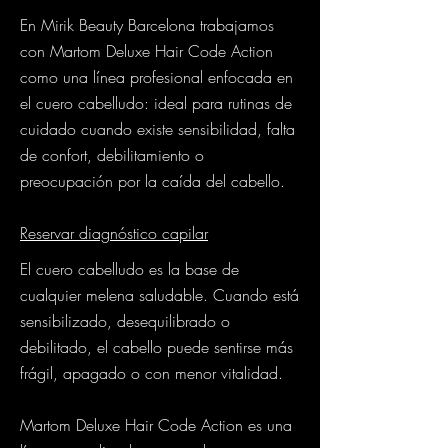
En Mirik Beauty Barcelona trabajamos
con Martom Deluxe Hair Code Action
como una línea profesional enfocada en
el cuero cabelludo: ideal para rutinas de
cuidado cuando existe sensibilidad, falta
de confort, debilitamiento o
preocupación por la caída del cabello.
Reservar diagnóstico capilar
El cuero cabelludo es la base de
cualquier melena saludable. Cuando está
sensibilizado, desequilibrado o
debilitado, el cabello puede sentirse más
frágil, apagado o con menor vitalidad.
Martom Deluxe Hair Code Action es una