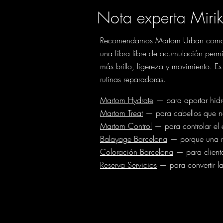
Nota experta Miri
Recomendamos Martom Urban como rut
una fibra libre de acumulación permi
más brillo, ligereza y movimiento. E
rutinas reparadoras.
Martom Hydrate
— para aportar hidra
Martom Treat
— para cabellos que nec
Martom Control
— para controlar el
Balayage Barcelona
— porque una rut
Coloración Barcelona
— para clienta
Reserva Servicios
— para convertir la