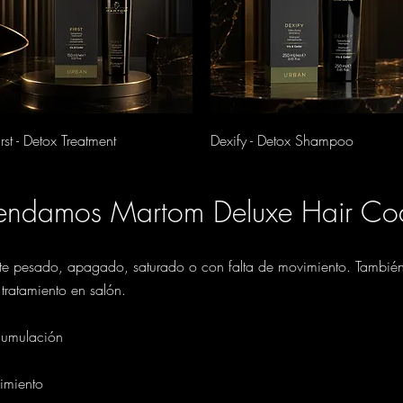
Vista rápida
Vista rápida
irst - Detox Treatment
Dexify - Detox Shampoo
mendamos Martom Deluxe Hair Co
iente pesado, apagado, saturado o con falta de movimiento. También
 tratamiento en salón.
cumulación
imiento