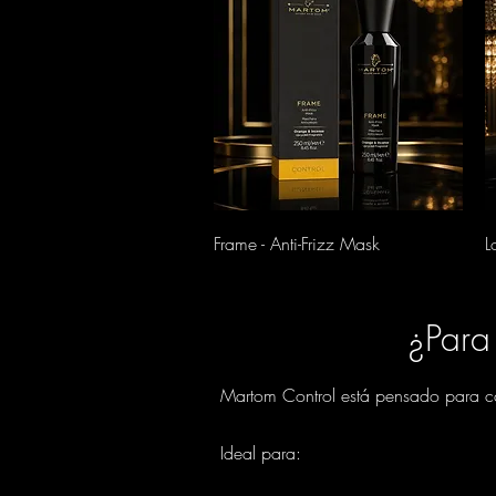
Vista rápida
Frame - Anti-Frizz Mask
L
¿Para
Martom Control está pensado para cab
Ideal para: