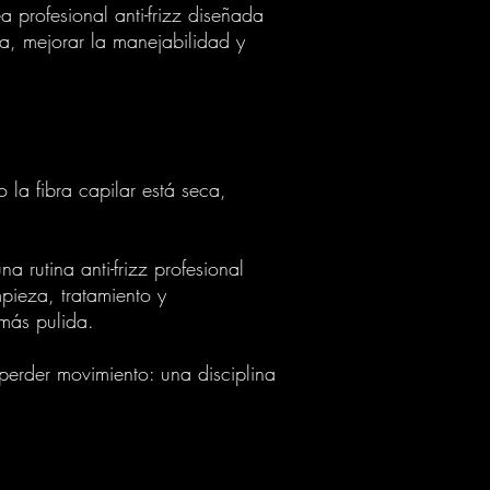
profesional anti-frizz diseñada
ra, mejorar la manejabilidad y
la fibra capilar está seca,
 rutina anti-frizz profesional
pieza, tratamiento y
más pulida.
perder movimiento: una disciplina