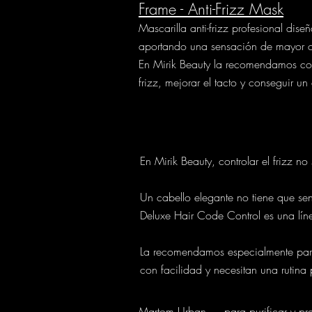
Frame - Anti-Frizz Mask
Mascarilla anti-frizz profesional dise
aportando una sensación de mayor con
En Mirik Beauty la recomendamos como
frizz, mejorar el tacto y conseguir 
En Mirik Beauty, controlar el frizz no
Un cabello elegante no tiene que sen
Deluxe Hair Code Control es una líne
La recomendamos especialmente para 
con facilidad y necesitan una rutina
Martom Urban
— para purificar y pre