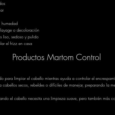
dos
jar
la humedad
alayage o decoloración
 liso, sedoso y pulido
ar el frizz en casa
Productos Martom Control
do para limpiar el cabello mientras ayuda a controlar el encrespam
ra cabellos secos, rebeldes o difíciles de manejar, preparando la
ndo el cabello necesita una limpieza suave, pero también más co