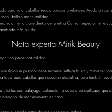
ñada para tratar cabellos secos, porosos o rebeldes. Ayuda a suavizar,
trol, brillo y manejabilidad.
 tratamiento clave dentro de la rutina Control, especialmente cuan
un acabado más pulido.
Nota experta Mirik Beauty
 significa perder naturalidad.
tirse rígido ni pesado: debe moverse, reflejar la luz y mantener un
a ideal para cabellos que necesitan disciplina, pero también suavid
clientas con balayage, coloración o cabello sensibilizado que s
 profesional de mantenimiento en casa.
parar el cabello antes de una rutina restauradora