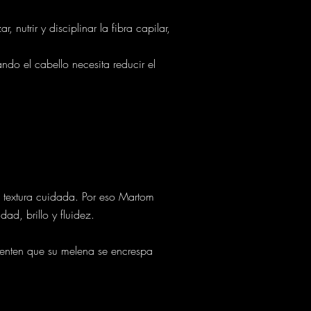
 nutrir y disciplinar la fibra capilar,
do el cabello necesita reducir el
a textura cuidada. Por eso Martom
ad, brillo y fluidez.
ienten que su melena se encrespa