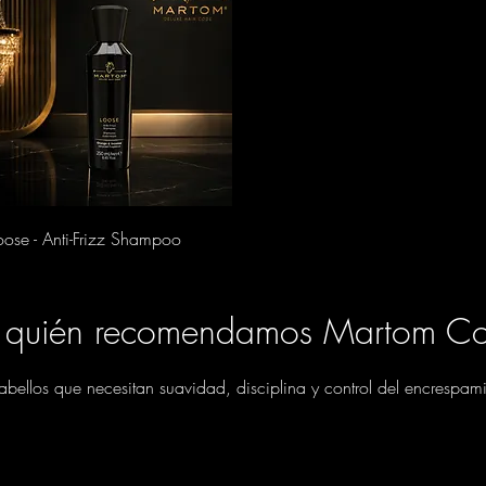
Vista rápida
oose - Anti-Frizz Shampoo
 quién recomendamos Martom Co
ellos que necesitan suavidad, disciplina y control del encrespami