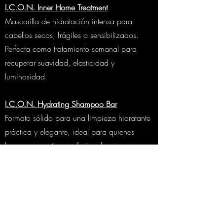
I.C.O.N. Inner Home Treatment
Mascarilla de hidratación intensa para
cabellos secos, frágiles o sensibilizados.
Perfecta como tratamiento semanal para
recuperar suavidad, elasticidad y
luminosidad.
I.C.O.N. Hydrating Shampoo Bar
Formato sólido para una limpieza hidratante
práctica y elegante, ideal para quienes
buscan una rutina profesional con un
enfoque más sostenible.
¿No sabes qué necesita tu
cabello?
En Mirik Beauty realizamos un