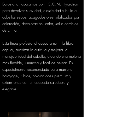
Barcelona trabajamos con I.C.O.N. Hydration
para devolver suavidad, elasticidad y brillo a
cabellos secos, apagados o sensibilizados por
coloración, decoloración, calor, sol o cambios
de clima.​
Esta línea profesional ayuda a nutrir la fibra
capilar, suavizar la cutícula y mejorar la
manejabilidad del cabello, creando una melena
más flexible, luminosa y fácil de peinar. Es
especialmente recomendada para mantener
balayage, rubios, coloraciones premium y
extensiones con un acabado saludable y
elegante.