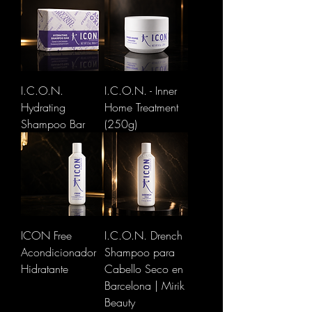
I.C.O.N.
I.C.O.N. - Inner
Hydrating
Home Treatment
Shampoo Bar
(250g)
ICON Free
I.C.O.N. Drench
Acondicionador
Shampoo para
Hidratante
Cabello Seco en
Barcelona | Mirik
Beauty