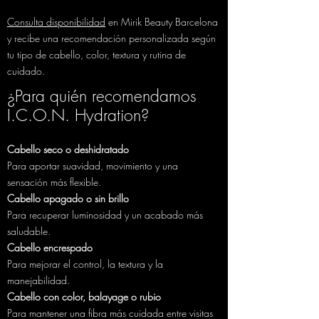
Consulta disponibilidad
en Mirik Beauty Barcelona
y recibe una recomendación personalizada según
tu tipo de cabello, color, textura y rutina de
cuidado.
¿Para quién recomendamos
I.C.O.N. Hydration?
Cabello seco o deshidratado
Para aportar suavidad, movimiento y una
sensación más flexible.
​Cabello apagado o sin brillo
Para recuperar luminosidad y un acabado más
saludable.
Cabello encrespado
Para mejorar el control, la textura y la
manejabilidad.
Cabello con color, balayage o rubio
Para mantener una fibra más cuidada entre visitas